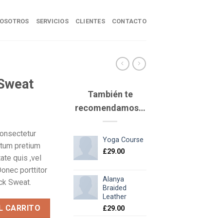
OSOTROS
SERVICIOS
CLIENTES
CONTACTO
Sweat
También te
recomendamos…
consectetur
Yoga Course
ntum pretium
£
29.00
tate quis ,vel
Donec porttitor
Alanya
ck Sweat.
Braided
Leather
d
L CARRITO
£
29.00