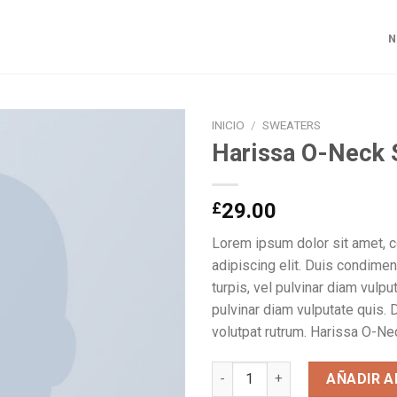
N
INICIO
/
SWEATERS
Harissa O-Neck 
£
29.00
Lorem ipsum dolor sit amet, 
adipiscing elit. Duis condime
turpis, vel pulvinar diam vulpu
pulvinar diam vulputate quis. 
volutpat rutrum. Harissa O-Ne
Harissa O-Neck Sweat cantida
AÑADIR A