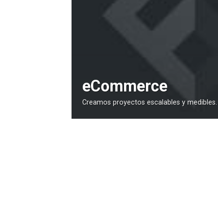
eCommerce
Creamos proyectos escalables y medibles.